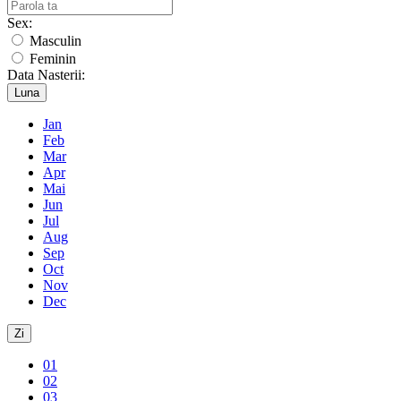
Sex:
Masculin
Feminin
Data Nasterii:
Luna
Jan
Feb
Mar
Apr
Mai
Jun
Jul
Aug
Sep
Oct
Nov
Dec
Zi
01
02
03