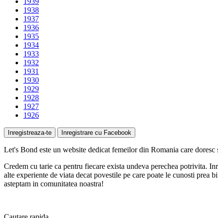
1939
1938
1937
1936
1935
1934
1933
1932
1931
1930
1929
1928
1927
1926
Inregistreaza-te
Inregistrare cu Facebook
Let's Bond
este un website
dedicat femeilor
din Romania care doresc sa
Credem cu tarie ca pentru fiecare exista undeva perechea potrivita. Inre
alte experiente de viata decat povestile pe care poate le cunosti prea bin
asteptam in comunitatea noastra!
Cautare
rapida