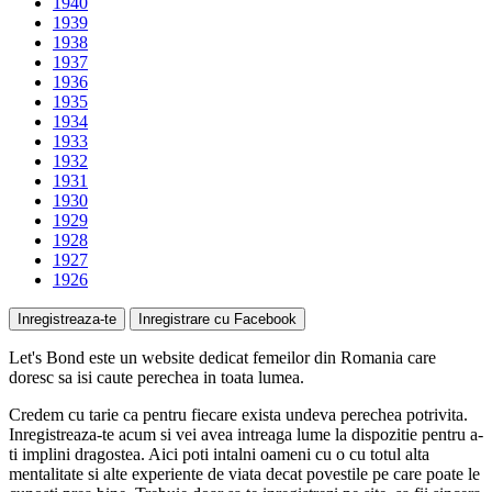
1940
1939
1938
1937
1936
1935
1934
1933
1932
1931
1930
1929
1928
1927
1926
Inregistreaza-te
Inregistrare cu Facebook
Let's Bond
este un website
dedicat femeilor
din Romania care
doresc sa isi caute perechea in toata lumea.
Credem cu tarie ca pentru fiecare exista undeva perechea potrivita.
Inregistreaza-te acum si vei avea intreaga lume la dispozitie pentru a-
ti implini dragostea. Aici poti intalni oameni cu o cu totul alta
mentalitate si alte experiente de viata decat povestile pe care poate le