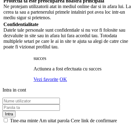
Protectia ta este preocuparea noastra principala
Ne protejam utilizatorii atat in mediul online dar si in afara lui. La
cerea ta sau a partenerului primele intalniri pot avea loc intr-un
mediu sigur si prietenos.
Confidentialitate
Datele tale personale sunt confidentiale si nu vor fi folosite sau
dezvaluite in site sau in afara lui fara acordul tau. Totodata
multiplele setari pe care le ai in site te ajuta sa alegi de catre cine
poate fi vizionat profilul tau.
succes
Actiunea a fost efectuata cu succes
Vezi favorite
OK
Intra in cont
Intra
Tine-ma minte
Am uitat parola
Cere link de confirmare