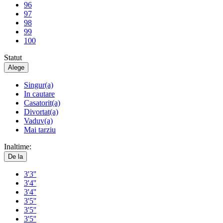
96
97
98
99
100
Statut
Alege
Singur(a)
In cautare
Casatorit(a)
Divortat(a)
Vaduv(a)
Mai tarziu
Inaltime:
De la
3'3''
3'4''
3'4''
3'5''
3'5''
3'5''