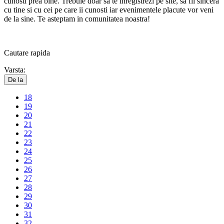
cunosti prea bine. Trebuie doar sa te inregistrezi pe site, sa fii sincera
cu tine si cu cei pe care ii cunosti iar evenimentele placute vor veni
de la sine.
Te asteptam in comunitatea noastra!
Cautare
rapida
Varsta:
De la
18
19
20
21
22
23
24
25
26
27
28
29
30
31
32