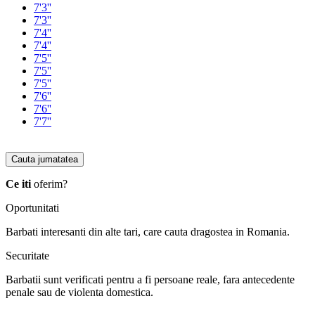
7'3''
7'3''
7'4''
7'4''
7'5''
7'5''
7'5''
7'6''
7'6''
7'7''
Cauta jumatatea
Ce iti
oferim?
Oportunitati
Barbati interesanti din alte tari, care cauta dragostea in Romania.
Securitate
Barbatii sunt verificati pentru a fi persoane reale, fara antecedente
penale sau de violenta domestica.