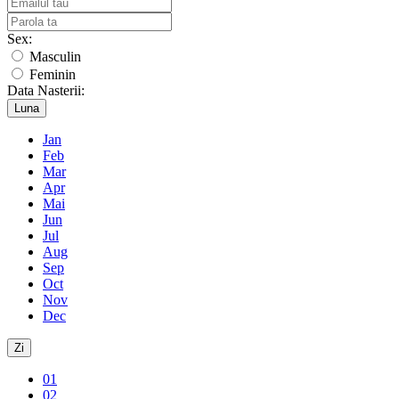
Sex:
Masculin
Feminin
Data Nasterii:
Luna
Jan
Feb
Mar
Apr
Mai
Jun
Jul
Aug
Sep
Oct
Nov
Dec
Zi
01
02