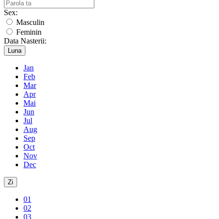
Sex:
Masculin
Feminin
Data Nasterii:
Luna
Jan
Feb
Mar
Apr
Mai
Jun
Jul
Aug
Sep
Oct
Nov
Dec
Zi
01
02
03