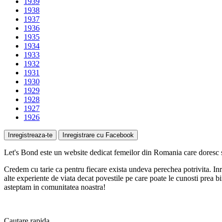
1939
1938
1937
1936
1935
1934
1933
1932
1931
1930
1929
1928
1927
1926
Inregistreaza-te
Inregistrare cu Facebook
Let's Bond
este un website
dedicat femeilor
din Romania care doresc sa
Credem cu tarie ca pentru fiecare exista undeva perechea potrivita. Inre
alte experiente de viata decat povestile pe care poate le cunosti prea bin
asteptam in comunitatea noastra!
Cautare
rapida