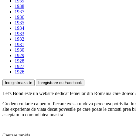
1939
1938
1937
1936
1935
1934
1933
1932
1931
1930
1929
1928
1927
1926
Inregistreaza-te
Inregistrare cu Facebook
Let's Bond
este un website
dedicat femeilor
din Romania care doresc sa
Credem cu tarie ca pentru fiecare exista undeva perechea potrivita. Inre
alte experiente de viata decat povestile pe care poate le cunosti prea bin
asteptam in comunitatea noastra!
Cautare
rapida