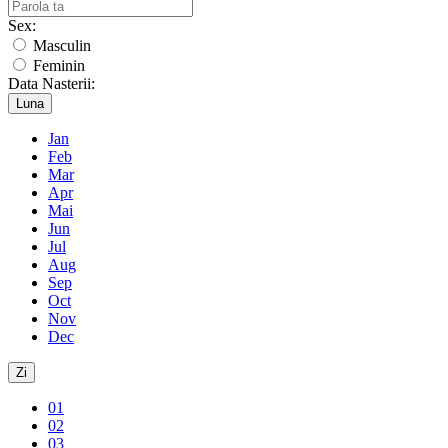
Sex:
Masculin
Feminin
Data Nasterii:
Luna
Jan
Feb
Mar
Apr
Mai
Jun
Jul
Aug
Sep
Oct
Nov
Dec
Zi
01
02
03