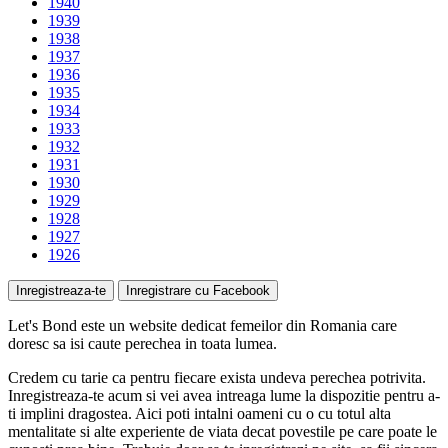
1940
1939
1938
1937
1936
1935
1934
1933
1932
1931
1930
1929
1928
1927
1926
Inregistreaza-te
Inregistrare cu Facebook
Let's Bond
este un website
dedicat femeilor
din Romania care
doresc sa isi caute perechea in toata lumea.
Credem cu tarie ca pentru fiecare exista undeva perechea potrivita.
Inregistreaza-te acum si vei avea intreaga lume la dispozitie pentru a-
ti implini dragostea. Aici poti intalni oameni cu o cu totul alta
mentalitate si alte experiente de viata decat povestile pe care poate le