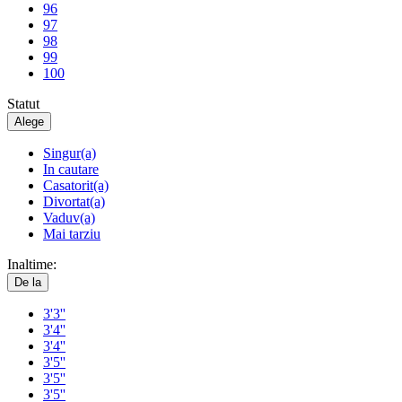
96
97
98
99
100
Statut
Alege
Singur(a)
In cautare
Casatorit(a)
Divortat(a)
Vaduv(a)
Mai tarziu
Inaltime:
De la
3'3''
3'4''
3'4''
3'5''
3'5''
3'5''