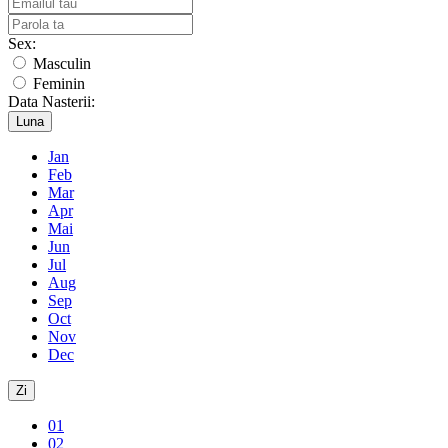
Sex:
Masculin
Feminin
Data Nasterii:
Luna
Jan
Feb
Mar
Apr
Mai
Jun
Jul
Aug
Sep
Oct
Nov
Dec
Zi
01
02