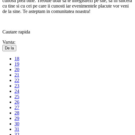
cunosti prea bine. Trebuie doar sa te inregistrezi pe site, sa fii sincera
cu tine si cu cei pe care ii cunosti iar evenimentele placute vor veni
de la sine.
Te asteptam in comunitatea noastra!
Cautare
rapida
Varsta:
De la
18
19
20
21
22
23
24
25
26
27
28
29
30
31
32