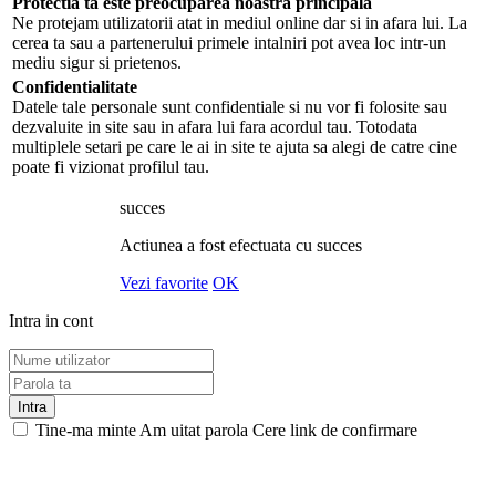
Protectia ta este preocuparea noastra principala
Ne protejam utilizatorii atat in mediul online dar si in afara lui. La
cerea ta sau a partenerului primele intalniri pot avea loc intr-un
mediu sigur si prietenos.
Confidentialitate
Datele tale personale sunt confidentiale si nu vor fi folosite sau
dezvaluite in site sau in afara lui fara acordul tau. Totodata
multiplele setari pe care le ai in site te ajuta sa alegi de catre cine
poate fi vizionat profilul tau.
succes
Actiunea a fost efectuata cu succes
Vezi favorite
OK
Intra in cont
Intra
Tine-ma minte
Am uitat parola
Cere link de confirmare