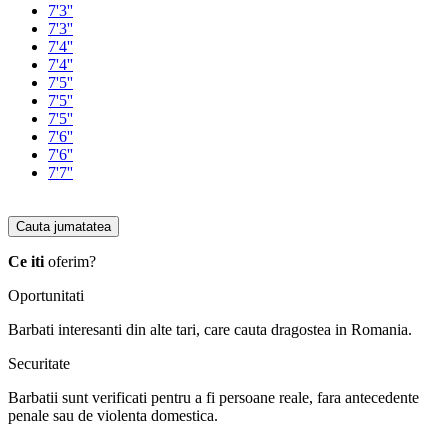
7'3''
7'3''
7'4''
7'4''
7'5''
7'5''
7'5''
7'6''
7'6''
7'7''
Cauta jumatatea
Ce iti
oferim?
Oportunitati
Barbati interesanti din alte tari, care cauta dragostea in Romania.
Securitate
Barbatii sunt verificati pentru a fi persoane reale, fara antecedente
penale sau de violenta domestica.